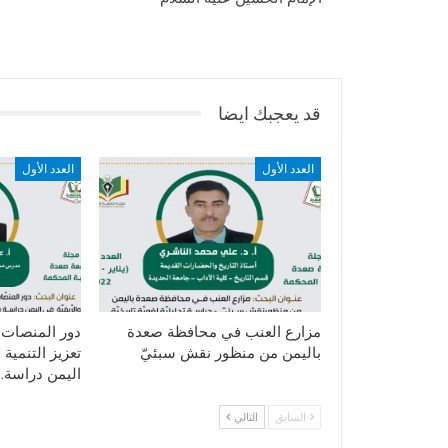
قد يعجبك ايضا
العدد الأول
العدد الأول
مزارع العنب في محافظة صعدة
دور المنصات ا
باليمن من منظور نقش سبئيّ
تعزيز التنمية 
اليمن دراسة…
السابق
التالي