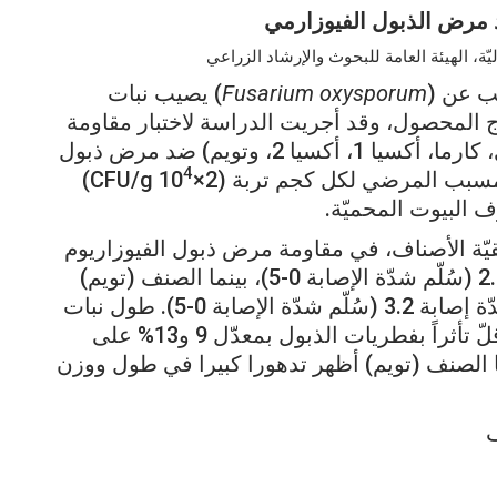
 مرض الذبول الفيوزارمي
، الهيئة العامة للبحوث والإرشاد الزراعي
ب عن (
oxysporum
Fusarium
) يصيب نبات
تاج المحصول، وقد أجريت الدراسة لاختبار مقاومة
خمسة أصناف من الخيار، وهي: (ديسكفري، كارما، أكسيا 1، أكسيا 2، وتويم) ضد مرض ذبول
4
CFU/g)
البيوت المحميّة.
قيّة الأصناف، في مقاومة مرض ذبول الفيوزاريوم
بشدّة إصابة 2.2، تلاه الصنف (أكسيا 1) بـ 2.5 (سُلّم شدّة الإصابة 0-5)، بينما الصنف (تويم)
كان أكثرها حساسية لذبول الفيوزاريوم بشدّة إصابة 3.2 (سُلّم شدّة الإصابة 0-5). طول نبات
صنف الخيار (ديسكفري) ووزنه أيضاً كان أقلّ تأثراً بفطريات الذبول بمعدّل 9 و13% على
ه الصنف (أكسيا 1) بـ 14%، بينما الصنف (تويم) أظهر تدهورا كبيرا في طول ووزن
ف