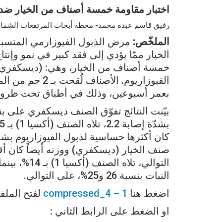
اختبار مقاومة خمسة أصناف من الخيار ضد
رفيق قاسم عبده محمد- محطة أبحاث المرتفعات الشماليّة
الملخّص:
مرض الذبول الفيوزارمي المتسب
الخيار ممّا يؤدي إلى فقد كبير في نمو وإن
الفيوزاريوم. الأصناف لُقحت بـ 2 جم من المسبب المرضي لكل كجم تربة (2×10
بعمر أسبوعين، وذلك في أطباق تحت ظروف 
بيّنت النتائج تفوّق الصنف ديسكفري على ب
التوالي، تلا
النبات بنسبة 26 و25%، على التوالي.
اضغط هنا
1 – 4_compressed
لفتح المل
او الضغط على الرابط الثاني :