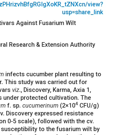
aWzPHrizvhBfgRGIgXoKR_tZNXcn/view?
usp=share_link
tivars Against Fusarium Wilt
ral Research & Extension Authority
um
infects cucumber plant resulting to
. This study was carried out for
ivars
viz
., Discovery, Karma, Axia 1,
s under protected cultivation. The
4
rum
f. sp.
cucumerinum
(2×10
CFU/g)
 cv. Discovery expressed resistance
on 0-5 scale), followed with the cv.
susceptibility to the fusarium wilt by