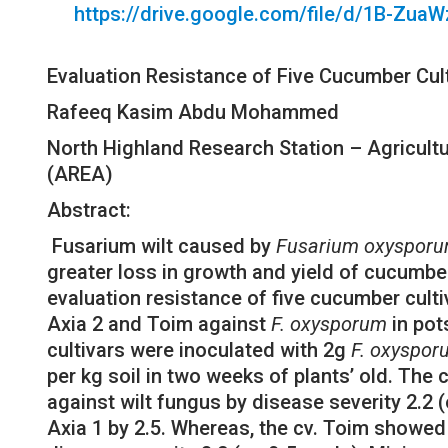
https://drive.google.com/file/d/1B-Zu
Evaluation Resistance of Five Cucumber Cul
Rafeeq Kasim Abdu Mohammed
North Highland Research Station – Agricultu
(AREA)
Abstract:
Fusarium wilt caused by
Fusarium
oxyspor
greater loss in growth and yield of cucumber
evaluation resistance of five cucumber cult
Axia 2 and Toim against
F. oxysporum
in pot
cultivars were inoculated with 2g
F. oxyspo
per kg soil in two weeks of plants’ old. The
against wilt fungus by disease severity 2.2 (
Axia 1 by 2.5. Whereas, the cv. Toim showed 