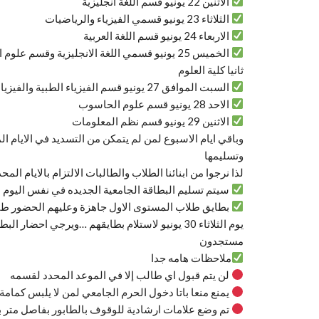
الاثنين 22 يونيو قسم اللغة انجليزية
الثلاثاء 23 يونيو قسمي الفيزياء والرياضيات
الاربعاء 24 يونيو قسم اللغة العربية
الخميس 25 يونيو قسمي اللغة الانجليزية وقسم علوم القرآن
ثانيا كلية العلوم
السبت الموافق 27 يونيو قسم الفيزياء الطبية والفيزياء علوم والكيمياء علوم
الاحد 28 يونيو قسم علوم الحاسوب
الاثنين 29 يونيو قسم نظم المعلومات
وباقي ايام الاسبوع لمن لم يتمكن من التسديد في الايام ال
وتسليمها
لذا نرجوا من ابنائنا الطلاب والطالبات الالتزام بالايام ا
سيتم تسليم البطاقة الجامعية الجديده في نفس اليوم 
بطايق طلاب المستوى الاول جاهزة وعليهم الحضور طبق
يوم الثلاثاء 30 يونيو لاستلام بطايقهم …ويرجي 
مستجدون
ملاحظات هامه جدا
لن يتم قبول اي طالب إلا في الموعد المحدد لقسمه
يمنع منعا باتا دخول الحرم الجامعي لمن لا يلبس كمامة
تم وضع علامات ارشادية للوقوف بالطابور بفاصل متر ب