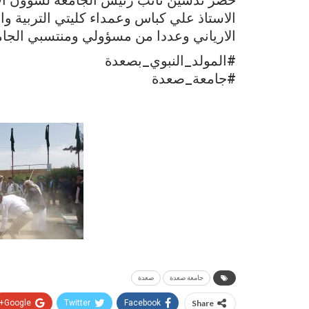
الاستاذ علي كباس وعمداء كليتي التربية وال
الارياني وعددا من مسؤولي ومنتسبي الجام
#المولد_النبوي_بصعدة
#جامعة_صعدة
جامعة صعدة
صعدة
Google+
Twitter
Facebook
Share