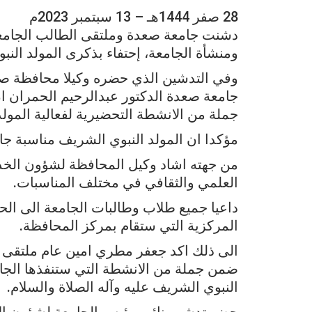
28 صفر 1444هـ – 13 سبتمبر 2023م
دشنت جامعة صعدة وملتقى الطالب الجامعي
ومنشأة الجامعة، إحتفاء بذكرى المولد الن
وفي التدشين الذي حضره وكيلا محافظة ص
جامعة صعدة الدكتور عبدالرحيم الحمران ا
جملة من الانشطة التحضيرية لفعالية المولد
مؤكدا ان المولد النبوي الشريف مناسبة جامع
من جهته اشاد وكيل المحافظة لشؤون الخد
العلمي والثقافي في مختلف المناسبات.
داعيا جميع طلاب وطالبات الجامعة الى الح
المركزية التي ستقام بمركز المحافظة.
الى ذلك اكد جعفر مطري امين عام ملتقى ا
ضمن جملة من الانشطة التي ستنفذها الجام
النبوي الشريف عليه وآله الصلاة والسلام.
حضر تدشين نائب رئيس الجامعة لشؤون الا