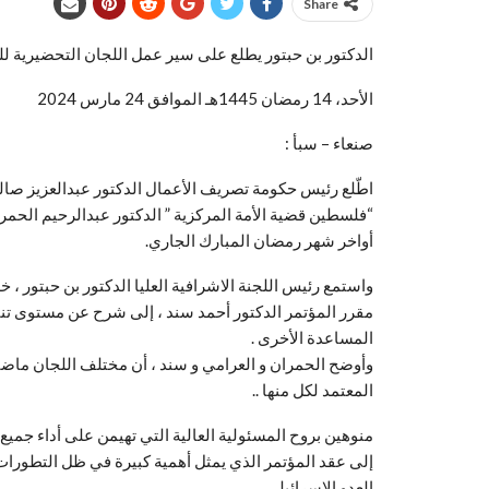
Share
الدكتور بن حبتور يطلع على سير عمل اللجان التحضيرية للم
الأحد، 14 رمضان 1445هـ الموافق 24 مارس 2024
صنعاء – سبأ :
اطّلع رئيس حكومة تصريف الأعمال الدكتور عبدالعزيز صالح 
“فلسطين قضية الأمة المركزية ” الدكتور عبدالرحيم الحمر
أواخر شهر رمضان المبارك الجاري.
واستمع رئيس اللجنة الاشرافية العليا الدكتور بن حبتور ، 
مقرر المؤتمر الدكتور أحمد سند ، إلى شرح عن مستوى تنفيذ 
المساعدة الأخرى .
وأوضح الحمران و العرامي و سند ، أن مختلف اللجان ماضية 
المعتمد لكل منها ..
منوهين بروح المسئولية العالية التي تهيمن على أداء جميع
إلى عقد المؤتمر الذي يمثل أهمية كبيرة في ظل التطورات
العدو الاسرائيلي .