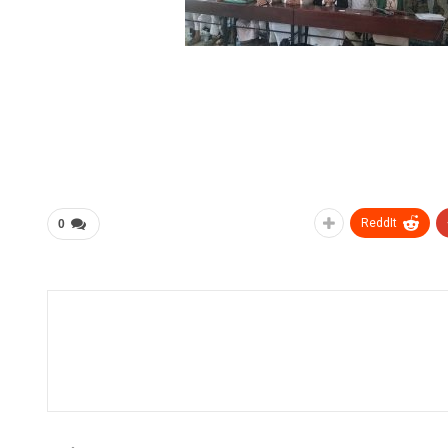
ReddIt
0