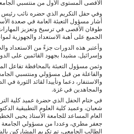
الأقصى المستوى الأول من منتسبي الجامعة، وذلك بمناسب
وفي حفل التكريم الذي حضره نائب رئيس ال
أشار مسؤول التعبئة العامة في صعدة الأستا
طوفان الأقصى في ترسيخ وتعزيز المهارات 
الجميع على أهبة الاستعداد والجهوزية لمواج
وأعتبر هذه الدورات جزءً من الاستعداد وال
وإسرائيل. مشيدا بجهود القائمين على الدور
وثمن مسؤول التعبئة بالمحافظة تفاعل المش
والفاعلة من قبل مسؤولي ومنتسبي الجامعة 
والاستنفار، دعما وتأييدا لقائد الثورة في
والمجاهدين في غزة.
في ختام الحفل الذي حضرة عميد كلية التربية
شعبان، وعميد كلية العلوم التطبيقية الدكتور
العام المساعد للجامعة الأستاذ يحيى الخط
جعفر مطري، وعددا من مسؤولي الجامعة و
الطالب الجامعي، تم تكريم المشاركين بال