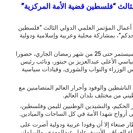
لثالث “فلسطين قضية الأمة المركزية”
أعمال المؤتمر العلمي الدولي الثالث “فلسطين
دكم”، بمشاركة محلية وعربية وإسلامية ودولية
وشهدت الجلسة الافتتاحية للمؤتمر، الذي سيستمر حتى 25 من شهر رمضان الجاري، حضورا
اسي الأعلى عبدالعزيز بن حبتور، ونائب رئيس
 الوزراء والنواب والشورى، وقيادات سياسية
اشطين والوفود وأحرار العالم المتضامنين مع
ني من مختلف بلدان العالم.
ر الحكيم، والنشيدين الوطنيين لليمن وفلسطين،
ى أرواح شهدا الأمة في كل الساحات والميادين.
 صنعاء إلا أن وفودا عربية ودولية أصرت على
ء العراقي الأسبق عادل عبدالمهدي، والبرلماني