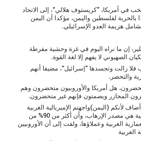
ب في أمريكا، “كريستوف هلالي”، إلى الاتحاد
دا بالحرية لفلسطين واليمن، مؤكدا أن اليمن
امل هزيمة العدو الإسرائيلي.
لير، إن ما نراه اليوم في غزة وحشية مفرطة
يان الصهيوني لا يفهم إلا لغة القوة.
ب فلا زالت وتجسدها “إسرائيل”، مضيفا أنهم
ية والتحضر.
حضرون، هل أمريكا والأوروبيون متحضرون وهم
يرون المجازر ويصمتون فإنهم غير متحضرون.
أضاف لأنكم (اليمن)واجهتم الإمبريالية الغربية
وصفوكم بأنكم إرهابيين، معتبرا أن الإمبريالية هي مصدر الإرهاب، وأن أكثر من 90% من
مارية الغربية وعملاؤها، ولفت إلى أن الأوروبيين
 الغربية