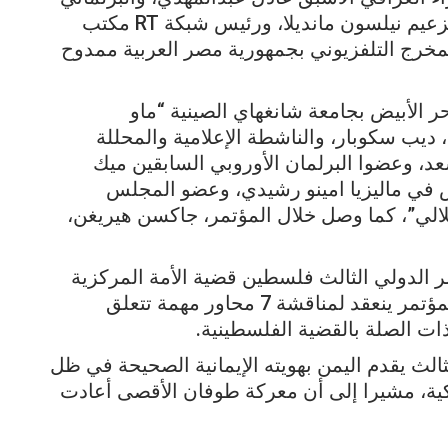
في جنوب افريقيا “زيولفين مانديلا” حفيد الزعيم نيلسون مانديلا، ورئيس شبكة RT مكتب
لمخرج التلفزيوني بجمهورية مصر العربية ممدوح
 الأبيض بجامعة شانغهاي الصينية “ماو
 ديب سكوبار، والناشطة الإعلامية والمحللة
عد، وعضوا البرلمان الأوروبي السابقين ميك
 في ماليزيا امينو رشيدي، وعضو المجلس
الي”، كما وصل خلال المؤتمر، جاكسن هيريغن،
ر الدولي الثالث فلسطين قضية الأمة المركزية
د.أحمد العرامي، كلمة أوضح فيها أن هذا المؤتمر ينعقد لمناقشة 7 محاور مهمة تتعلق
ذات الصلة بالقضية الفلسطينية.
الث يقدم اليمن بهويته الإيمانية الصحيحة في ظل
مريكية، مشيرا إلى أن معركة طوفان الأقصى أعادت