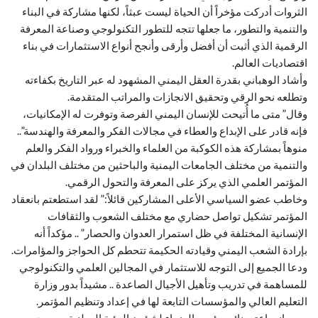
الثروات أدركت مؤخراً أن الحياة ليست عبثاً، لكنها مشاركة في البناء
والتنمية والتطور، ما جعلها تتجه للتطور التكنولوجي وصناعة المعرفة
الرقمية الذي أثبت أن أفضل وأرقى وأنجح أنواع الاستثمارات في بناء
اقتصاديات العالم.
وأشاد الوهباني بقدرة العقل اليمني المشهود له عبر التاريخ بكفاءته
وتطلعه نحو الرقي وتحقيق الانجازات والمراتب المتقدمة.
وقال” متى ما أُتيحت للإنسان اليمني الفرصة وتوفرت له الإمكانيات،
فإنه قادر على الإبداع والعطاء في مجالات الفكر والمعرفة والهندسة”..
منوهاً بمشاركة هذه الكوكبة من العلماء والخبراء ورواد الفكر والعلم
والتنمية من مختلف الجامعات اليمنية والباحثين من مختلف البلدان في
المؤتمر العلمي الذي يركز على المعرفة والتحول الرقمي.
وخاطب عضو السياسي الأعلى المشاركين قائلاً:” لقد استطعتم بانعقاد
المؤتمر تشكيل تواصل حضاري مع مختلف الشعوب والثقافات
الإنسانية المختلفة في ظل استمرار العدوان والحصار” .. مؤكداً أنه
بإرادة الشعب اليمني وقيادته الحكيمة تتحطم كل الحواجز والمؤامرات.
ودعا الجميع إلى التوجه للاستثمار في المجالين العلمي والتكنولوجي
للمساهمة في تدريب وتأهيل الأجيال الصاعدة .. مشيداً بدور وزارة
التعليم العالي والمؤسسات التابعة لها في إعداد وتنظيم المؤتمر.
من جانبه اعتبر نائب رئيس الوزراء لشؤون الرؤية الوطنية محمود