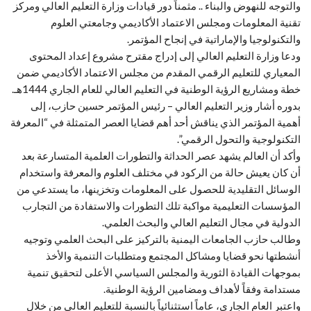
والتوجه للنهوض والبناء .. مثمناً دور قيادات وزارة التعليم العالي ومركز
تقنية المعلومات ومجلس الاعتماد الأكاديمي وجامعتي العلوم
والتكنولوجيا والإماراتية في إنجاح المؤتمر.
ودعا وزارة التعليم العالي إلى إدراج مقترح مشروع إعداد المحتوى
المعياري للتعليم الرقمي المقدم من مجلس الاعتماد الأكاديمي ضمن
خطة ومشاريع الرؤية الوطنية في التعليم العالي للعام الجاري 1444هـ.
بدوره أشار وزير التعليم العالي – رئيس المؤتمر حسين حازب، إلى
أهمية المؤتمر الذي يناقش أحد أهم قضايا العصر المتمثلة في “المعرفة
التكنولوجية والتحول الرقمي”.
وأكد أن العالم يشهد عصر الحداثة والتطورات العلمية المتسارعة بعد
أن كان يعيش حالة من الركود في مختلف العلوم والمعرفة واستخدام
الوسائل التقليدية للحصول على المعلومات وتخزينها، ما يستدعي من
المؤسسات التعليمية مواكبة تلك التطورات والاستفادة من التجارب
الدولية في مجال التعليم العالي والبحث العلمي.
وطالب حازب الجامعات اليمنية بالتركيز على البحث العلمي وتوجيه
أنشطتها نحو قضايا ومشاكل المجتمع ومتطلبات التنمية والأخذ
بموجهات القيادة الثورية والمجلس السياسي الأعلى لتحقيق تنمية
مستدامة وفقاً لأهداف ومضامين الرؤية الوطنية.
واعتبر العام الجاري، عاماً استثنائياً بالنسبة للتعليم العالي من خلال