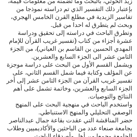
زيد الحوثي، بالبحث وما تضمنه من معلومات قيمة،
بإعتبار ذلك التفسير الذي تم دراسته نموذجا من
تفاسير الزيدية في مطلع القرن الخامس الهجري،
وبحث لم يتطرق له احدا من قبل.
وتطرق الباحث في دراسته إلى تحقيق ودراسة
عشرة أجزاء من كتاب (تفسير غريب القرآن للإمام
المهدي الحسين بن القاسم بن العياني)، من الجزء
الثامن عشر الى الجزء السابع والعشرين.
ويشمل القسم الأول من البحث على دراسة موجزة
عن المؤلف وكتابة فيما شمل القسم الثاني، على
تفسير غريب القرآن من الجزء الثامن عشر إلى أخر
الجزء السابع والعشرين، وخاتمة تشمل على أهم
النتائج والتوصيات.
واستخدم الباحث في منهجية البحث على المنهج
الوصفي التحليلي والمنهج الاستنباطي.
حضر المناقشة التي عقدت بقاعة جمال عبدالناصر
بجامعة صنعاء عدد من الباحثين والأكاديميين وطلاب
الجامعة وجمعا من أهل وأصدقاء الباحث.